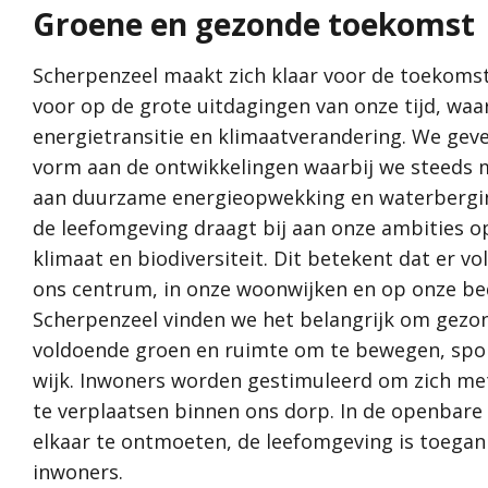
Groene en 
Groene en gezonde toekomst
Samen met inwoners, ondernemers,
Vitale en le
organisaties en werken wij aan een
Ondernemen
samenleving waarin het goed wonen,
Scherpenzeel maakt zich klaar voor de toekoms
werken en recreëren is. Ons motto is: “Als
voor op de grote uitdagingen van onze tijd, wa
Waarden
een initiatief past binnen de door de
energietransitie en klimaatverandering. We ge
DNA van Sch
gemeenteraad vastgestelde kaders, en er
vorm aan de ontwikkelingen waarbij we steeds 
Cultuurhisto
is draagvlak in de samenleving, dan werkt
aan duurzame energieopwekking en waterberging
Water als inr
de gemeente Scherpenzeel graag mee
de leefomgeving draagt bij aan onze ambities o
aan jouw initiatief!”
klimaat en biodiversiteit. Dit betekent dat er vo
Wat is de omgevingsvisie?
ons centrum, in onze woonwijken en op onze bed
Proces MeetUps
Scherpenzeel vinden we het belangrijk om gezond 
Relatie met andere omgevingsvisies
voldoende groen en ruimte om te bewegen, spor
Hoe werkt de website?
wijk. Inwoners worden gestimuleerd om zich met
Rol van de gemeente
te verplaatsen binnen ons dorp. In de openbare
Contact
elkaar te ontmoeten, de leefomgeving is toegank
inwoners.