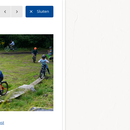
n
Sluiten
n
l Noord
l Zuid
l Centrum
 Bedrijventerreinen
ector
r en mobiliteit
tie
st