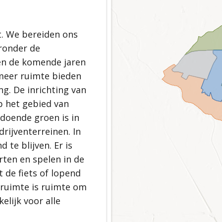
gezonde toekomst
efbare gemeente
d Scherpenzeel
t. We bereiden ons
aronder de
ven de komende jaren
erpenzeel
meer ruimte bieden
rie en landschap
. De inrichting van
ichtingsprincipe
p het gebied van
ldoende groen is in
rijventerreinen. In
te blijven. Er is
ten en spelen in de
 de fiets of lopend
 ruimte is ruimte om
elijk voor alle