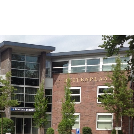
n
Sluiten
n
l Noord
l Zuid
l Centrum
 Bedrijventerreinen
ector
r en mobiliteit
tie