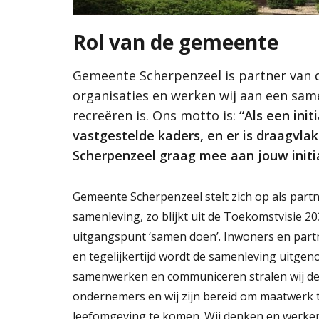
Groene en 
Gemeente Scherpenzeel is partner van de same
Samen met inwoners, ondernemers,
Vitale en le
organisaties en werken wij aan een
inwoners, ondernemers, organisaties en werken 
Rol van de gemeente
Ondernemen
samenleving waarin het goed wonen,
samenleving waarin het goed wonen, werken en 
werken en recreëren is. Ons motto is: “Als
motto is:
“Als een initiatief past binnen de do
Waarden
Gemeente Scherpenzeel is partner van
een initiatief past binnen de door de
vastgestelde kaders, en er is draagvlak in de 
organisaties en werken wij aan een sa
DNA van Sch
gemeenteraad vastgestelde kaders, en er
werkt de gemeente Scherpenzeel graag mee aan 
recreëren is. Ons motto is:
“Als een ini
Cultuurhisto
is draagvlak in de samenleving, dan werkt
Water als inr
de gemeente Scherpenzeel graag mee
vastgestelde kaders, en er is draagvl
aan jouw initiatief!”
Scherpenzeel graag mee aan jouw initia
(
Foto door Margreet Hendriks)
Wat is de omgevingsvisie?
Gemeente Scherpenzeel stelt zich op als partn
Lees verder
Proces MeetUps
samenleving, zo blijkt uit de Toekomstvisie 2
Relatie met andere omgevingsvisies
Hoe werkt de website?
uitgangspunt ‘samen doen’. Inwoners en part
Rol van de gemeente
en tegelijkertijd wordt de samenleving uitgeno
samenwerken en communiceren stralen wij deze
Contact
ondernemers en wij zijn bereid om maatwerk t
leefomgeving te komen. Wij denken en werken 