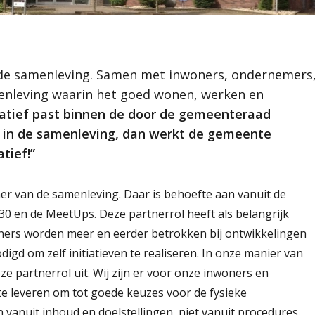
gezonde toekomst
nleving. Samen met
efbare gemeente
wij aan een
d Scherpenzeel
recreëren is. Ons
or de gemeenteraad
 de samenleving. Samen met inwoners, ondernemers
samenleving, dan
menleving waarin het goed wonen, werken en
erpenzeel
jouw initiatief!”
tiatief past binnen de door de gemeenteraad
rie en landschap
ichtingsprincipe
ak in de samenleving, dan werkt de gemeente
tief!”
er van de samenleving. Daar is behoefte aan vanuit de
030 en de MeetUps. Deze partnerrol heeft als belangrijk
ners worden meer en eerder betrokken bij ontwikkelingen
digd om zelf initiatieven te realiseren. In onze manier van
 partnerrol uit. Wij zijn er voor onze inwoners en
e leveren om tot goede keuzes voor de fysieke
vanuit inhoud en doelstellingen, niet vanuit procedures.