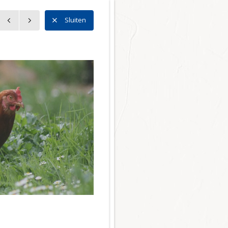
n
Sluiten
n
l Noord
l Zuid
l Centrum
 Bedrijventerreinen
ector
r en mobiliteit
tie