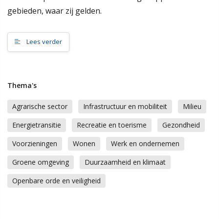
samenleving, dan werkt de gemeente Scherpenzeel graag mee
gebieden, waar zij gelden.
aan jouw initiatief!”
Lees verder
Meer informatie
Wat is de omgevingsvisie?
Proces MeetUps
Thema's
Relatie met andere omgevingsvisies
Hoe werkt de website?
Agrarische sector
Infrastructuur en mobiliteit
Milieu
Rol van de gemeente
Energietransitie
Recreatie en toerisme
Gezondheid
Contact
Voorzieningen
Wonen
Werk en ondernemen
Groene omgeving
Duurzaamheid en klimaat
Zoeken
Openbare orde en veiligheid
Gebieden
Scherpenzeel Noord