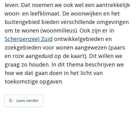
leven. Dat noemen we ook wel een aantrekkelijk
samenleving, dan werkt de gemeente Scherpenzeel graag mee
aan jouw initiatief!”
woon- en leefklimaat. De woonwijken en het
buitengebied bieden verschillende omgevingen
Meer informatie
om te wonen (woonmilieus). Ook zijn er in
Scherpenzeel Zuid
ontwikkelgebieden en
Wat is de omgevingsvisie?
zoekgebieden voor wonen aangewezen (paars
Proces MeetUps
en roze aangeduid op de kaart). Dit willen we
Relatie met andere omgevingsvisies
Hoe werkt de website?
graag zo houden. In dit thema beschrijven we
Rol van de gemeente
hoe we dat gaan doen in het licht van
toekomstige opgaven.
Contact
Lees verder
Zoeken
Gebieden
Scherpenzeel Noord