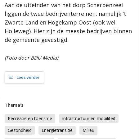
Aan de uiteinden van het dorp Scherpenzeel
samenleving, dan werkt de gemeente Scherpenzeel graag mee
aan jouw initiatief!”
liggen de twee bedrijventerreinen, namelijk ’t
Zwarte Land en Hogekamp Oost (ook wel
Meer informatie
Holleweg). Hier zijn de meeste bedrijven binnen
de gemeente gevestigd.
Wat is de omgevingsvisie?
Proces MeetUps
(Foto door BDU Media)
Relatie met andere omgevingsvisies
Hoe werkt de website?
Rol van de gemeente
Lees verder
Contact
Thema's
Zoeken
Recreatie en toerisme
Infrastructuur en mobiliteit
Gebieden
Gezondheid
Energietransitie
Milieu
Scherpenzeel Noord