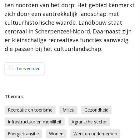
ten noorden van het dorp. Het gebied kenmerkt
samenleving, dan werkt de gemeente Scherpenzeel graag mee
aan jouw initiatief!”
zich door een aantrekkelijk landschap met
cultuurhistorische waarde. Landbouw staat
Meer informatie
centraal in Scherpenzeel-Noord. Daarnaast zijn
er kleinschalige recreatieve functies aanwezig
Wat is de omgevingsvisie?
die passen bij het cultuurlandschap.
Proces MeetUps
Relatie met andere omgevingsvisies
Hoe werkt de website?
Lees verder
Rol van de gemeente
Contact
Thema's
Zoeken
Recreatie en toerisme
Milieu
Gezondheid
Infrastructuur en mobiliteit
Agrarische sector
Gebieden
Energietransitie
Wonen
Werk en ondernemen
Scherpenzeel Noord