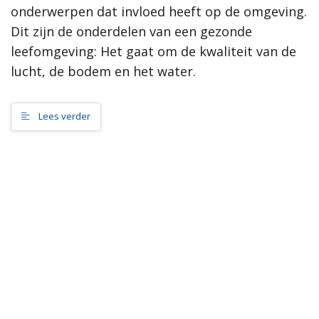
onderwerpen dat invloed heeft op de omgeving.
samenleving, dan werkt de gemeente Scherpenzeel graag mee
aan jouw initiatief!”
Dit zijn de onderdelen van een gezonde
leefomgeving: Het gaat om de kwaliteit van de
Meer informatie
lucht, de bodem en het water.
Wat is de omgevingsvisie?
Proces MeetUps
Lees verder
Relatie met andere omgevingsvisies
Hoe werkt de website?
Rol van de gemeente
Contact
Zoeken
Gebieden
Scherpenzeel Noord