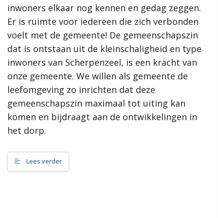
inwoners elkaar nog kennen en gedag zeggen.
samenleving, dan werkt de gemeente Scherpenzeel graag mee
aan jouw initiatief!”
Er is ruimte voor iedereen die zich verbonden
voelt met de gemeente! De gemeenschapszin
Meer informatie
dat is ontstaan uit de kleinschaligheid en type
inwoners van Scherpenzeel, is een kracht van
Wat is de omgevingsvisie?
onze gemeente. We willen als gemeente de
Proces MeetUps
leefomgeving zo inrichten dat deze
Relatie met andere omgevingsvisies
Hoe werkt de website?
gemeenschapszin maximaal tot uiting kan
Rol van de gemeente
komen en bijdraagt aan de ontwikkelingen in
het dorp.
Contact
Lees verder
Zoeken
Gebieden
Scherpenzeel Noord