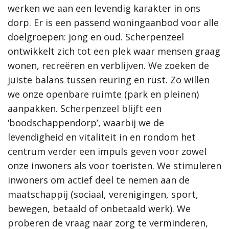
werken we aan een levendig karakter in ons
werken we aan een levendig karakter in ons
samenleving, dan werkt de gemeente Scherpenzeel graag mee
aan jouw initiatief!”
dorp. Er is een passend woningaanbod voor alle
dorp. Er is een passend woningaanbod voor alle
doelgroepen: jong en oud. Scherpenzeel
doelgroepen: jong en oud. Scherpenzeel
Meer informatie
ontwikkelt zich tot een plek waar mensen graag
ontwikkelt zich tot een plek waar mensen graag
wonen, recreëren en verblijven. We zoeken de
wonen, recreëren en verblijven. We zoeken de
Wat is de omgevingsvisie?
juiste balans tussen reuring en rust. Zo willen
juiste balans tussen reuring en rust. Zo willen
Proces MeetUps
we onze openbare ruimte (park en pleinen)
we onze openbare ruimte (park en pleinen)
Relatie met andere omgevingsvisies
Hoe werkt de website?
aanpakken. Scherpenzeel blijft een
aanpakken. Scherpenzeel blijft een
Rol van de gemeente
‘boodschappendorp’, waarbij we de
‘boodschappendorp’, waarbij we de
levendigheid en vitaliteit in en rondom het
levendigheid en vitaliteit in en rondom het
Contact
centrum verder een impuls geven voor zowel
centrum verder een impuls geven voor zowel
onze inwoners als voor toeristen. We stimuleren
onze inwoners als voor toeristen. We stimuleren
Zoeken
inwoners om actief deel te nemen aan de
inwoners om actief deel te nemen aan de
maatschappij (sociaal, verenigingen, sport,
maatschappij (sociaal, verenigingen, sport,
bewegen, betaald of onbetaald werk). We
bewegen, betaald of onbetaald werk). We
Gebieden
proberen de vraag naar zorg te verminderen,
proberen de vraag naar zorg te verminderen,
Scherpenzeel Noord