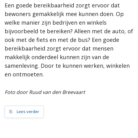
Een goede bereikbaarheid zorgt ervoor dat
samenleving, dan werkt de gemeente Scherpenzeel graag mee
aan jouw initiatief!”
bewoners gemakkelijk mee kunnen doen. Op
welke manier zijn bedrijven en winkels
Meer informatie
bijvoorbeeld te bereiken? Alleen met de auto, of
ook met de fiets en met de bus? Een goede
Wat is de omgevingsvisie?
bereikbaarheid zorgt ervoor dat mensen
Proces MeetUps
makkelijk onderdeel kunnen zijn van de
Relatie met andere omgevingsvisies
Hoe werkt de website?
samenleving. Door te kunnen werken, winkelen
Rol van de gemeente
en ontmoeten.
Contact
Foto door Ruud van den Breevaart
Zoeken
Lees verder
Gebieden
Scherpenzeel Noord