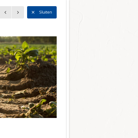
n
Sluiten
n
l Noord
l Zuid
l Centrum
 Bedrijventerreinen
ector
r en mobiliteit
tie