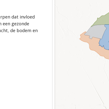
gezonde toekomst
efbare gemeente
d Scherpenzeel
rpen dat invloed
an een gezonde
lucht, de bodem en
erpenzeel
rie en landschap
ichtingsprincipe