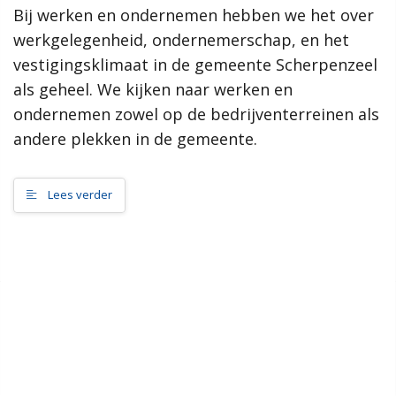
Bij werken en ondernemen hebben we het over
samenleving, dan werkt de gemeente Scherpenzeel graag mee
aan jouw initiatief!”
werkgelegenheid, ondernemerschap, en het
vestigingsklimaat in de gemeente Scherpenzeel
Meer informatie
als geheel. We kijken naar werken en
ondernemen zowel op de bedrijventerreinen als
Wat is de omgevingsvisie?
andere plekken in de gemeente.
Proces MeetUps
Relatie met andere omgevingsvisies
Hoe werkt de website?
Lees verder
Rol van de gemeente
Contact
Zoeken
Gebieden
Scherpenzeel Noord