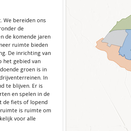
gezonde toekomst
efbare gemeente
d Scherpenzeel
t. We bereiden ons
aronder de
ven de komende jaren
erpenzeel
meer ruimte bieden
rie en landschap
. De inrichting van
ichtingsprincipe
p het gebied van
ldoende groen is in
rijventerreinen. In
te blijven. Er is
ten en spelen in de
 de fiets of lopend
 ruimte is ruimte om
elijk voor alle