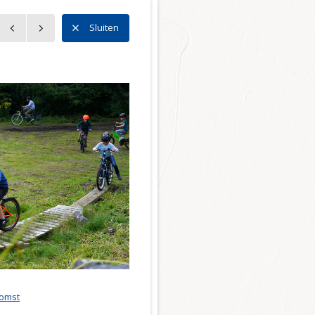
n
Sluiten
n
l Noord
l Zuid
l Centrum
 Bedrijventerreinen
ector
r en mobiliteit
tie
omst