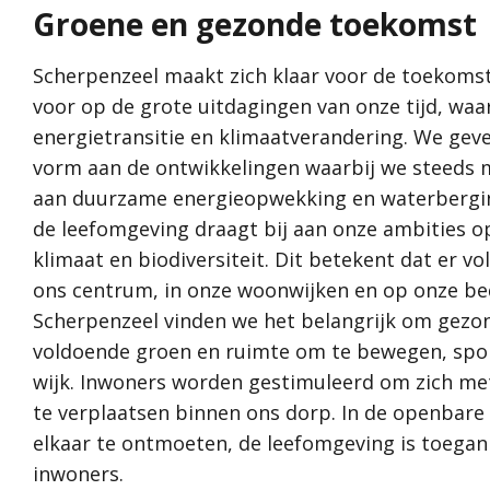
Groene en 
Groene en gezonde toekomst
Samen met inwoners, ondernemers,
Vitale en le
organisaties en werken wij aan een
Ondernemen
samenleving waarin het goed wonen,
Scherpenzeel maakt zich klaar voor de toekoms
werken en recreëren is. Ons motto is: “Als
voor op de grote uitdagingen van onze tijd, wa
Waarden
een initiatief past binnen de door de
energietransitie en klimaatverandering. We ge
DNA van Sch
gemeenteraad vastgestelde kaders, en er
vorm aan de ontwikkelingen waarbij we steeds 
Cultuurhisto
is draagvlak in de samenleving, dan werkt
aan duurzame energieopwekking en waterberging
Water als inr
de gemeente Scherpenzeel graag mee
de leefomgeving draagt bij aan onze ambities o
aan jouw initiatief!”
klimaat en biodiversiteit. Dit betekent dat er vo
Wat is de omgevingsvisie?
ons centrum, in onze woonwijken en op onze bed
Proces MeetUps
Scherpenzeel vinden we het belangrijk om gezond 
Relatie met andere omgevingsvisies
voldoende groen en ruimte om te bewegen, spor
Hoe werkt de website?
wijk. Inwoners worden gestimuleerd om zich met
Rol van de gemeente
te verplaatsen binnen ons dorp. In de openbare
Contact
elkaar te ontmoeten, de leefomgeving is toegank
inwoners.