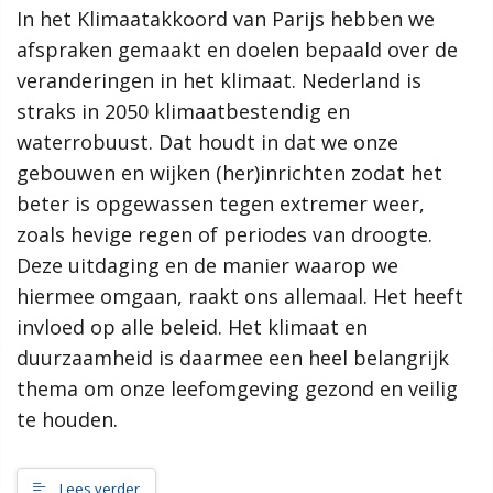
In het Klimaatakkoord van Parijs hebben we
samenleving, dan werkt de gemeente Scherpenzeel graag mee
aan jouw initiatief!”
afspraken gemaakt en doelen bepaald over de
veranderingen in het klimaat. Nederland is
Meer informatie
straks in 2050 klimaatbestendig en
waterrobuust. Dat houdt in dat we onze
Wat is de omgevingsvisie?
gebouwen en wijken (her)inrichten zodat het
Proces MeetUps
beter is opgewassen tegen extremer weer,
Relatie met andere omgevingsvisies
Hoe werkt de website?
zoals hevige regen of periodes van droogte.
Rol van de gemeente
Deze uitdaging en de manier waarop we
hiermee omgaan, raakt ons allemaal. Het heeft
Contact
invloed op alle beleid. Het klimaat en
duurzaamheid is daarmee een heel belangrijk
Zoeken
thema om onze leefomgeving gezond en veilig
te houden.
Gebieden
Scherpenzeel Noord
Lees verder