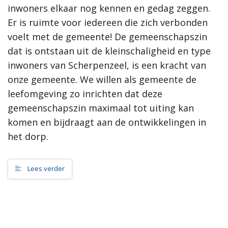
inwoners elkaar nog kennen en gedag zeggen.
samenleving, dan werkt de gemeente Scherpenzeel graag mee
aan jouw initiatief!”
Er is ruimte voor iedereen die zich verbonden
voelt met de gemeente! De gemeenschapszin
Meer informatie
dat is ontstaan uit de kleinschaligheid en type
inwoners van Scherpenzeel, is een kracht van
Wat is de omgevingsvisie?
onze gemeente. We willen als gemeente de
Proces MeetUps
leefomgeving zo inrichten dat deze
Relatie met andere omgevingsvisies
Hoe werkt de website?
gemeenschapszin maximaal tot uiting kan
Rol van de gemeente
komen en bijdraagt aan de ontwikkelingen in
het dorp.
Contact
Lees verder
Zoeken
Gebieden
Scherpenzeel Noord