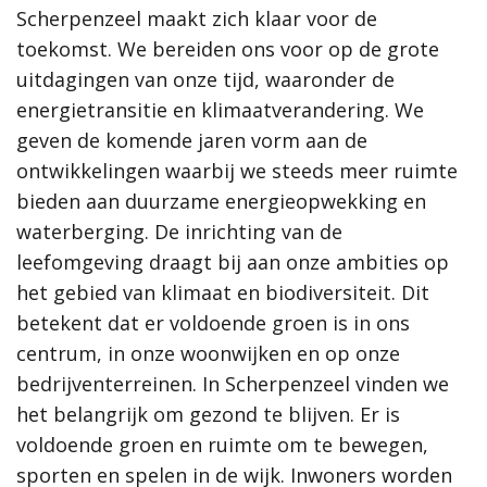
Scherpenzeel maakt zich klaar voor de
samenleving, dan werkt de gemeente Scherpenzeel graag mee
aan jouw initiatief!”
toekomst. We bereiden ons voor op de grote
uitdagingen van onze tijd, waaronder de
Meer informatie
energietransitie en klimaatverandering. We
geven de komende jaren vorm aan de
Wat is de omgevingsvisie?
ontwikkelingen waarbij we steeds meer ruimte
Proces MeetUps
bieden aan duurzame energieopwekking en
Relatie met andere omgevingsvisies
Hoe werkt de website?
waterberging. De inrichting van de
Rol van de gemeente
leefomgeving draagt bij aan onze ambities op
het gebied van klimaat en biodiversiteit. Dit
Contact
betekent dat er voldoende groen is in ons
centrum, in onze woonwijken en op onze
Zoeken
bedrijventerreinen. In Scherpenzeel vinden we
het belangrijk om gezond te blijven. Er is
voldoende groen en ruimte om te bewegen,
Gebieden
sporten en spelen in de wijk. Inwoners worden
Scherpenzeel Noord