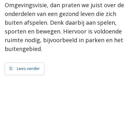
Omgevingsvisie, dan praten we juist over de
samenleving, dan werkt de gemeente Scherpenzeel graag mee
aan jouw initiatief!”
onderdelen van een gezond leven die zich
buiten afspelen. Denk daarbij aan spelen,
Meer informatie
sporten en bewegen. Hiervoor is voldoende
ruimte nodig, bijvoorbeeld in parken en het
Wat is de omgevingsvisie?
buitengebied.
Proces MeetUps
Relatie met andere omgevingsvisies
Hoe werkt de website?
Lees verder
Rol van de gemeente
Contact
Zoeken
Gebieden
Scherpenzeel Noord