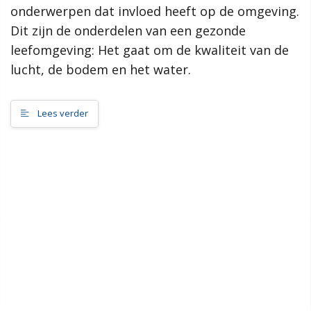
onderwerpen dat invloed heeft op de omgeving.
samenleving, dan werkt de gemeente Scherpenzeel graag mee
aan jouw initiatief!”
Dit zijn de onderdelen van een gezonde
leefomgeving: Het gaat om de kwaliteit van de
Meer informatie
lucht, de bodem en het water.
Wat is de omgevingsvisie?
Proces MeetUps
Lees verder
Relatie met andere omgevingsvisies
Hoe werkt de website?
Rol van de gemeente
Contact
Zoeken
Gebieden
Scherpenzeel Noord