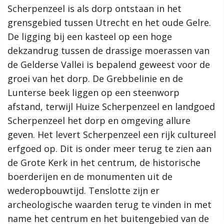
Scherpenzeel is als dorp ontstaan in het
samenleving, dan werkt de gemeente Scherpenzeel graag mee
aan jouw initiatief!”
grensgebied tussen Utrecht en het oude Gelre.
De ligging bij een kasteel op een hoge
Meer informatie
dekzandrug tussen de drassige moerassen van
de Gelderse Vallei is bepalend geweest voor de
Wat is de omgevingsvisie?
groei van het dorp. De Grebbelinie en de
Proces MeetUps
Lunterse beek liggen op een steenworp
Relatie met andere omgevingsvisies
Hoe werkt de website?
afstand, terwijl Huize Scherpenzeel en landgoed
Rol van de gemeente
Scherpenzeel het dorp en omgeving allure
geven. Het levert Scherpenzeel een rijk cultureel
Contact
erfgoed op. Dit is onder meer terug te zien aan
de Grote Kerk in het centrum, de historische
Zoeken
boerderijen en de monumenten uit de
wederopbouwtijd. Tenslotte zijn er
archeologische waarden terug te vinden in met
Gebieden
name het centrum en het buitengebied van de
Scherpenzeel Noord