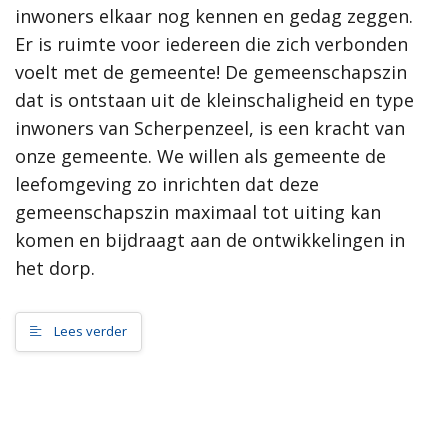
inwoners elkaar nog kennen en gedag zeggen.
samenleving, dan werkt de gemeente Scherpenzeel graag mee
aan jouw initiatief!”
Er is ruimte voor iedereen die zich verbonden
voelt met de gemeente! De gemeenschapszin
Meer informatie
dat is ontstaan uit de kleinschaligheid en type
inwoners van Scherpenzeel, is een kracht van
Wat is de omgevingsvisie?
onze gemeente. We willen als gemeente de
Proces MeetUps
leefomgeving zo inrichten dat deze
Relatie met andere omgevingsvisies
Hoe werkt de website?
gemeenschapszin maximaal tot uiting kan
Rol van de gemeente
komen en bijdraagt aan de ontwikkelingen in
het dorp.
Contact
Lees verder
Zoeken
Gebieden
Scherpenzeel Noord