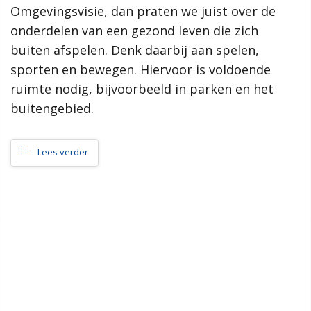
Omgevingsvisie, dan praten we juist over de
samenleving, dan werkt de gemeente Scherpenzeel graag mee
aan jouw initiatief!”
onderdelen van een gezond leven die zich
buiten afspelen. Denk daarbij aan spelen,
Meer informatie
sporten en bewegen. Hiervoor is voldoende
ruimte nodig, bijvoorbeeld in parken en het
Wat is de omgevingsvisie?
buitengebied.
Proces MeetUps
Relatie met andere omgevingsvisies
Hoe werkt de website?
Lees verder
Rol van de gemeente
Contact
Zoeken
Gebieden
Scherpenzeel Noord