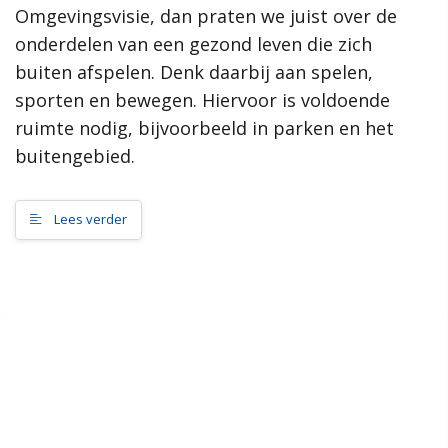
Omgevingsvisie, dan praten we juist over de
samenleving, dan werkt de gemeente Scherpenzeel graag mee
aan jouw initiatief!”
onderdelen van een gezond leven die zich
buiten afspelen. Denk daarbij aan spelen,
Meer informatie
sporten en bewegen. Hiervoor is voldoende
ruimte nodig, bijvoorbeeld in parken en het
Wat is de omgevingsvisie?
buitengebied.
Proces MeetUps
Relatie met andere omgevingsvisies
Hoe werkt de website?
Lees verder
Rol van de gemeente
Contact
Zoeken
Gebieden
Scherpenzeel Noord