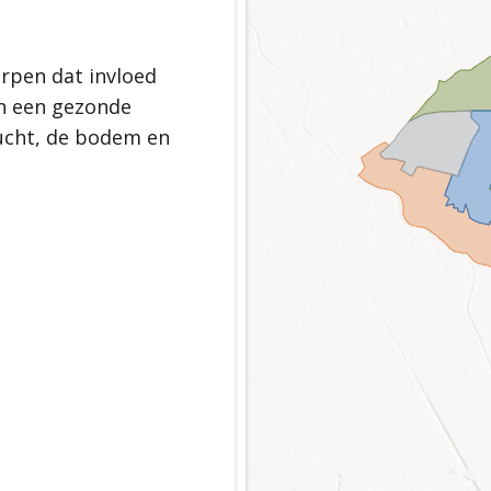
gezonde toekomst
efbare gemeente
d Scherpenzeel
rpen dat invloed
an een gezonde
lucht, de bodem en
erpenzeel
rie en landschap
ichtingsprincipe