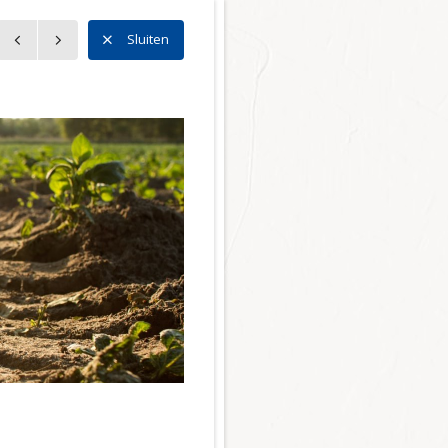
n
Sluiten
n
l Noord
l Zuid
l Centrum
 Bedrijventerreinen
ector
r en mobiliteit
tie