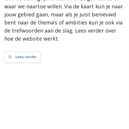
samenleving, dan werkt de gemeente Scherpenzeel graag mee
waar we naartoe willen. Via de kaart kun je naar
aan jouw initiatief!”
jouw gebied gaan, maar als je juist benieuwd
bent naar de thema’s of ambities kun je ook via
Meer informatie
de trefwoorden aan de slag. Lees verder over
hoe de website werkt.
Wat is de omgevingsvisie?
Proces MeetUps
Relatie met andere omgevingsvisies
Lees verder
Hoe werkt de website?
Rol van de gemeente
Contact
Zoeken
Gebieden
Scherpenzeel Noord