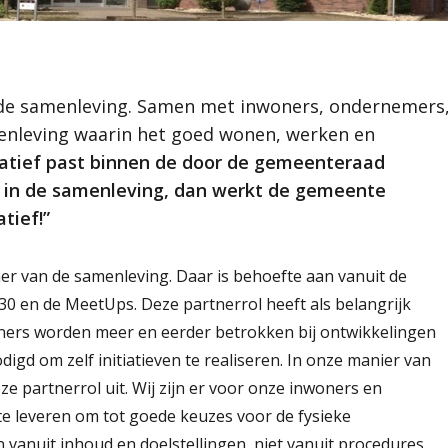
gezonde toekomst
nleving. Samen met
efbare gemeente
wij aan een
d Scherpenzeel
recreëren is. Ons
or de gemeenteraad
 de samenleving. Samen met inwoners, ondernemers
samenleving, dan
menleving waarin het goed wonen, werken en
erpenzeel
jouw initiatief!”
tiatief past binnen de door de gemeenteraad
rie en landschap
ichtingsprincipe
ak in de samenleving, dan werkt de gemeente
tief!”
er van de samenleving. Daar is behoefte aan vanuit de
030 en de MeetUps. Deze partnerrol heeft als belangrijk
ners worden meer en eerder betrokken bij ontwikkelingen
digd om zelf initiatieven te realiseren. In onze manier van
 partnerrol uit. Wij zijn er voor onze inwoners en
e leveren om tot goede keuzes voor de fysieke
vanuit inhoud en doelstellingen, niet vanuit procedures.