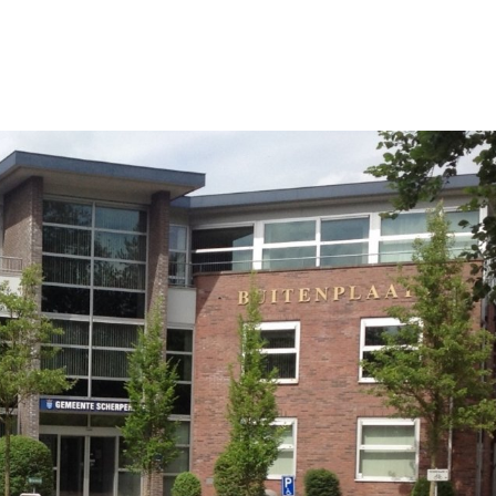
n
Sluiten
n
l Noord
l Zuid
l Centrum
 Bedrijventerreinen
ector
r en mobiliteit
tie