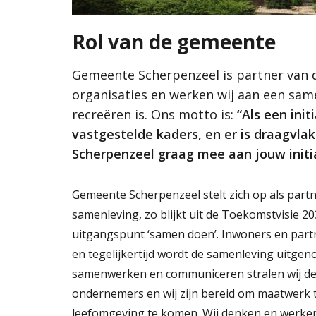
Groene en 
Gemeente Scherpenzeel is partner van de same
Samen met inwoners, ondernemers,
Vitale en le
organisaties en werken wij aan een
inwoners, ondernemers, organisaties en werken 
Rol van de gemeente
Ondernemen
samenleving waarin het goed wonen,
samenleving waarin het goed wonen, werken en 
werken en recreëren is. Ons motto is: “Als
motto is:
“Als een initiatief past binnen de do
Waarden
Gemeente Scherpenzeel is partner van
een initiatief past binnen de door de
vastgestelde kaders, en er is draagvlak in de 
organisaties en werken wij aan een sa
DNA van Sch
gemeenteraad vastgestelde kaders, en er
werkt de gemeente Scherpenzeel graag mee aan 
recreëren is. Ons motto is:
“Als een ini
Cultuurhisto
is draagvlak in de samenleving, dan werkt
Water als inr
de gemeente Scherpenzeel graag mee
vastgestelde kaders, en er is draagvl
aan jouw initiatief!”
Scherpenzeel graag mee aan jouw initia
(
Foto door Margreet Hendriks)
Wat is de omgevingsvisie?
Gemeente Scherpenzeel stelt zich op als partn
Lees verder
Proces MeetUps
samenleving, zo blijkt uit de Toekomstvisie 2
Relatie met andere omgevingsvisies
Hoe werkt de website?
uitgangspunt ‘samen doen’. Inwoners en part
Rol van de gemeente
en tegelijkertijd wordt de samenleving uitgeno
samenwerken en communiceren stralen wij deze
Contact
ondernemers en wij zijn bereid om maatwerk t
leefomgeving te komen. Wij denken en werken 