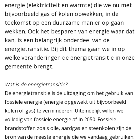
energie (elektriciteit en warmte) die we nu met
energie (elektriciteit en warmte) die we nu met
samenleving, dan werkt de gemeente Scherpenzeel graag mee
aan jouw initiatief!”
bijvoorbeeld gas of kolen opwekken, in de
bijvoorbeeld gas of kolen opwekken, in de
toekomst op een duurzame manier op gaan
toekomst op een duurzame manier op gaan
Meer informatie
wekken. Ook het besparen van energie waar dat
wekken. Ook het besparen van energie waar dat
kan, is een belangrijk onderdeel van de
kan, is een belangrijk onderdeel van de
Wat is de omgevingsvisie?
energietransitie. Bij dit thema gaan we in op
energietransitie. Bij dit thema gaan we in op
Proces MeetUps
welke veranderingen de energietransitie in onze
welke veranderingen de energietransitie in onze
Relatie met andere omgevingsvisies
Hoe werkt de website?
gemeente brengt.
gemeente brengt.
Rol van de gemeente
Wat is de energietransitie?
Lees verder
Contact
De energietransitie is de uitdaging om het gebruik van
fossiele energie (energie opgewekt uit bijvoorbeeld
Zoeken
kolen of gas) te verminderen. Uiteindelijk willen we
volledig van fossiele energie af in 2050. Fossiele
Gebieden
brandstoffen zoals olie, aardgas en steenkolen zijn de
bron van de meeste energie die we vandaag gebruiken.
Scherpenzeel Noord