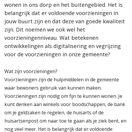
wonen in ons dorp en het buitengebied. Het is
wonen in ons dorp en het buitengebied. Het is
samenleving, dan werkt de gemeente Scherpenzeel graag mee
aan jouw initiatief!”
belangrijk dat er voldoende voorzieningen in
belangrijk dat er voldoende voorzieningen in
jouw buurt zijn en dat deze van goede kwaliteit
jouw buurt zijn en dat deze van goede kwaliteit
Meer informatie
zijn. Dit noemen we ook wel het
zijn. Dit noemen we ook wel het
voorzieningenniveau. Wat betekenen
voorzieningenniveau. Wat betekenen
Wat is de omgevingsvisie?
ontwikkelingen als digitalisering en vegrijzing
ontwikkelingen als digitalisering en vegrijzing
Proces MeetUps
voor de voorzieningen in onze gemeente?
voor de voorzieningen in onze gemeente?
Relatie met andere omgevingsvisies
Hoe werkt de website?
Rol van de gemeente
Wat zijn voorzieningen?
Lees verder
Voorzieningen zijn de hulpmiddelen in de gemeente
Contact
waar bewoners gebruik van kunnen maken.
Voorzieningen zijn nodig om fijn te kunnen wonen. Je
Zoeken
kunt denken aan winkels voor boodschappen, de bank
om je geldzaken te regelen, de huisarts of de
Gebieden
huisartsenpost om naar toe te gaan als je ziek bent, en
nog veel meer. Het is belangrijk dat er voldoende
Scherpenzeel Noord