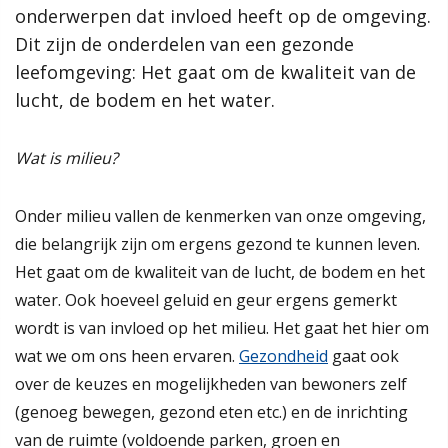
onderwerpen dat invloed heeft op de omgeving.
onderwerpen dat invloed heeft op de omgeving.
samenleving, dan werkt de gemeente Scherpenzeel graag mee
aan jouw initiatief!”
Dit zijn de onderdelen van een gezonde
Dit zijn de onderdelen van een gezonde
leefomgeving: Het gaat om de kwaliteit van de
leefomgeving: Het gaat om de kwaliteit van de
Meer informatie
lucht, de bodem en het water.
lucht, de bodem en het water.
Wat is de omgevingsvisie?
Wat is milieu?
Proces MeetUps
Lees verder
Relatie met andere omgevingsvisies
Hoe werkt de website?
Onder milieu vallen de kenmerken van onze omgeving,
Rol van de gemeente
die belangrijk zijn om ergens gezond te kunnen leven.
Het gaat om de kwaliteit van de lucht, de bodem en het
Contact
water. Ook hoeveel geluid en geur ergens gemerkt
wordt is van invloed op het milieu. Het gaat het hier om
Zoeken
wat we om ons heen ervaren.
Gezondheid
gaat ook
over de keuzes en mogelijkheden van bewoners zelf
Gebieden
(genoeg bewegen, gezond eten etc.) en de inrichting
van de ruimte (voldoende parken, groen en
Scherpenzeel Noord