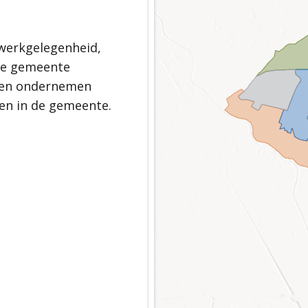
gezonde toekomst
efbare gemeente
d Scherpenzeel
werkgelegenheid,
de gemeente
n en ondernemen
erpenzeel
ken in de gemeente.
rie en landschap
ichtingsprincipe