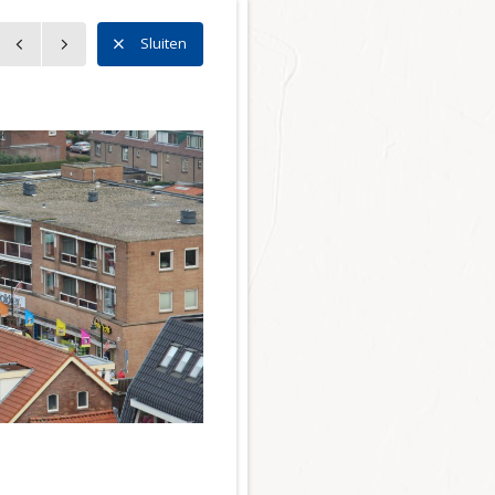
n
Sluiten
n
l Noord
l Zuid
l Centrum
 Bedrijventerreinen
ector
r en mobiliteit
tie