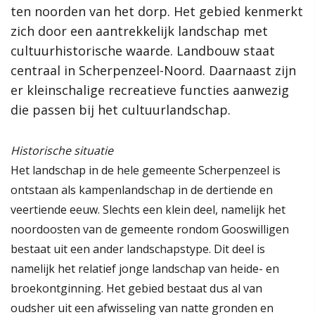
ten noorden van het dorp. Het gebied kenmerkt
ten noorden van het dorp. Het gebied kenmerkt
samenleving, dan werkt de gemeente Scherpenzeel graag mee
aan jouw initiatief!”
zich door een aantrekkelijk landschap met
zich door een aantrekkelijk landschap met
cultuurhistorische waarde. Landbouw staat
cultuurhistorische waarde. Landbouw staat
Meer informatie
centraal in Scherpenzeel-Noord. Daarnaast zijn
centraal in Scherpenzeel-Noord. Daarnaast zijn
er kleinschalige recreatieve functies aanwezig
er kleinschalige recreatieve functies aanwezig
Wat is de omgevingsvisie?
die passen bij het cultuurlandschap.
die passen bij het cultuurlandschap.
Proces MeetUps
Relatie met andere omgevingsvisies
Hoe werkt de website?
Historische situatie
Lees verder
Rol van de gemeente
Het landschap in de hele gemeente Scherpenzeel is
ontstaan als kampenlandschap in de dertiende en
Contact
veertiende eeuw. Slechts een klein deel, namelijk het
Thema's
noordoosten van de gemeente rondom Gooswilligen
Zoeken
Recreatie en toerisme
Milieu
Gezondheid
bestaat uit een ander landschapstype. Dit deel is
namelijk het relatief jonge landschap van heide- en
Infrastructuur en mobiliteit
Agrarische sector
Gebieden
broekontginning. Het gebied bestaat dus al van
Energietransitie
Wonen
Werk en ondernemen
oudsher uit een afwisseling van natte gronden en
Scherpenzeel Noord